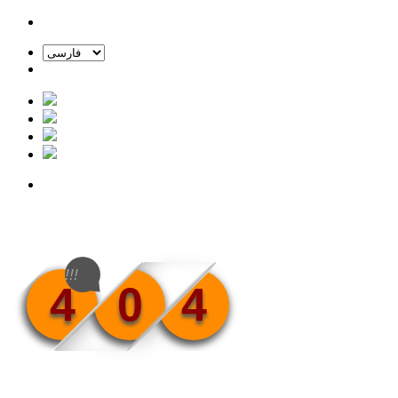
!!!
4
0
4