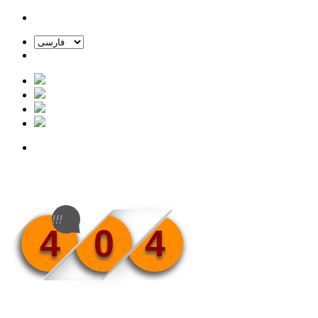
!!!
4
0
4