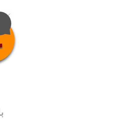
4
ب
ب