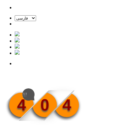
!!!
4
0
4