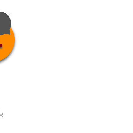
4
ب
ب