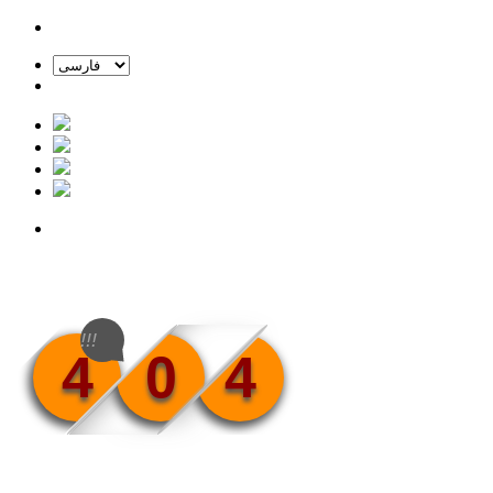
!!!
4
0
4