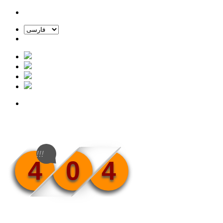
!!!
4
0
4