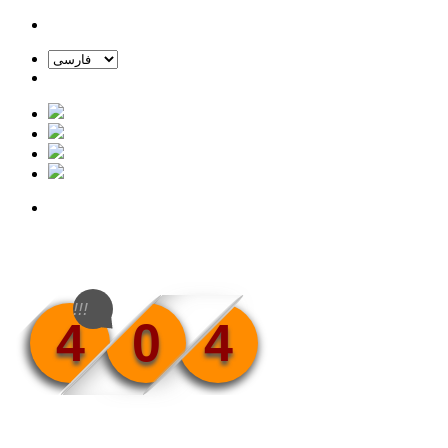
!!!
4
0
4