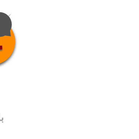
4
ب
ب