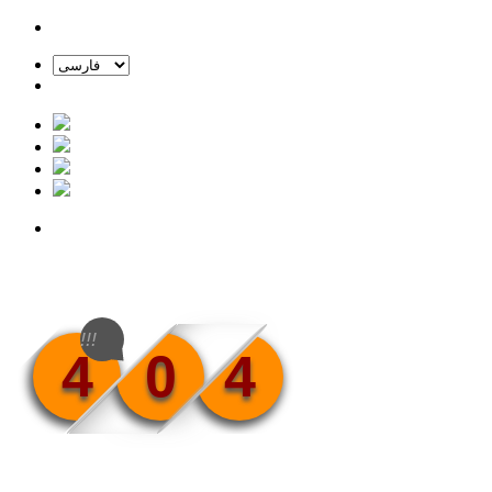
!!!
4
0
4