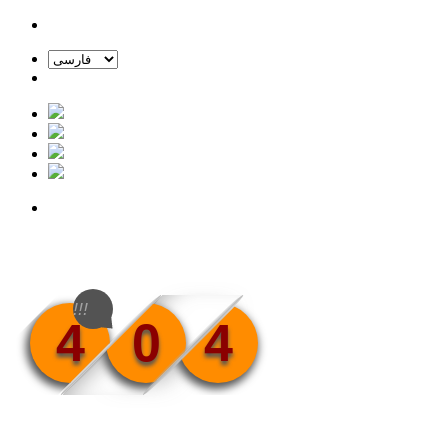
!!!
4
0
4