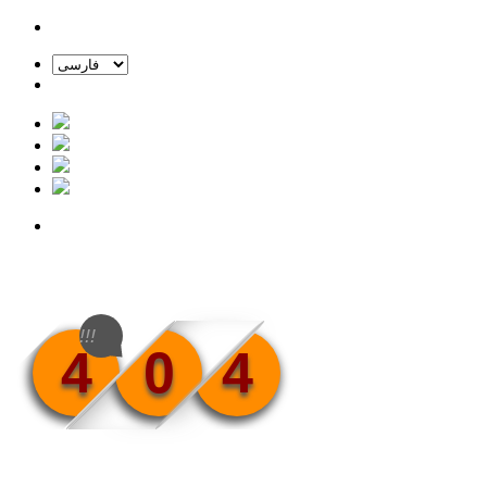
!!!
4
0
4