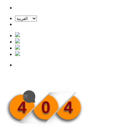
!!!
4
0
4