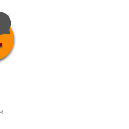
4
ب
ب