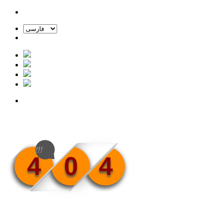
!!!
4
0
4