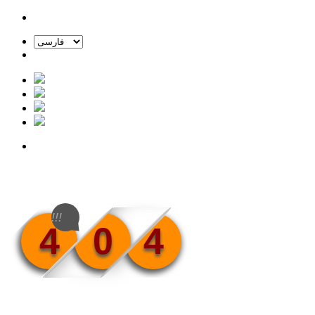
!!!
4
0
4