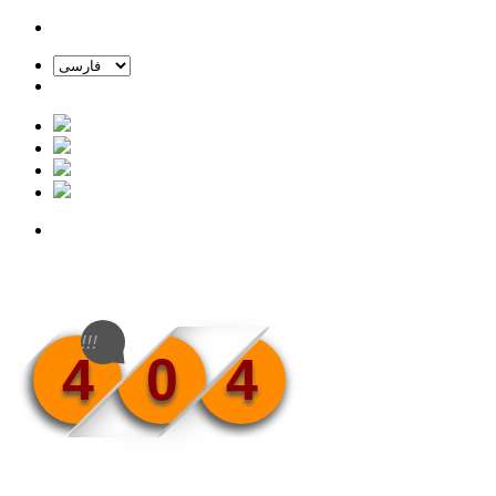
!!!
4
0
4