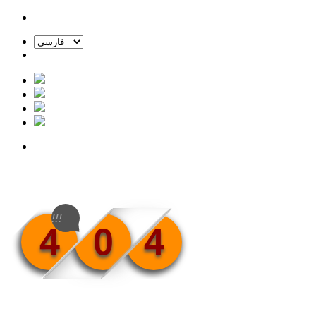
!!!
4
0
4