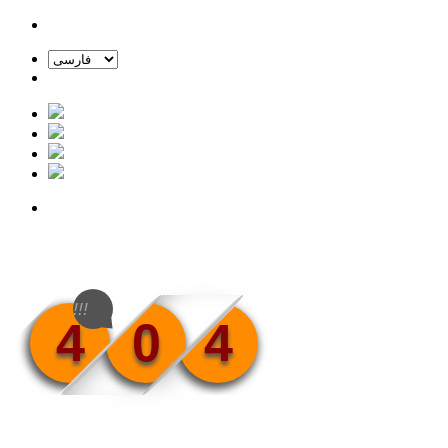
!!!
4
0
4