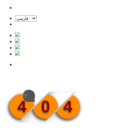
!!!
4
0
4