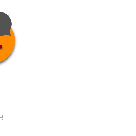
4
ب
ب