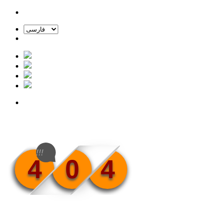
!!!
4
0
4