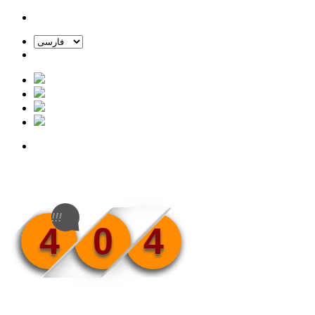
!!!
4
0
4