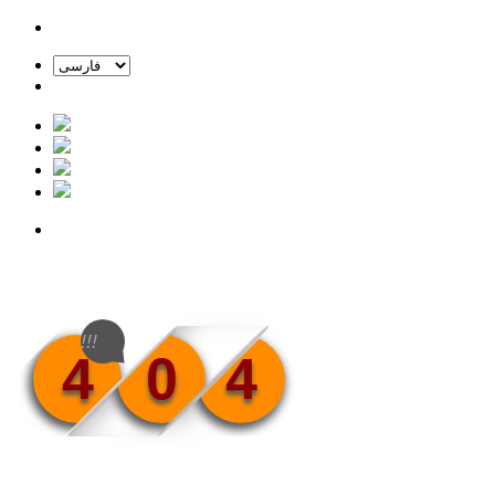
!!!
4
0
4