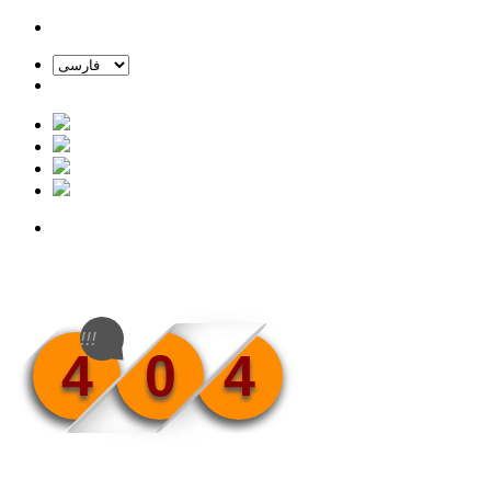
!!!
4
0
4