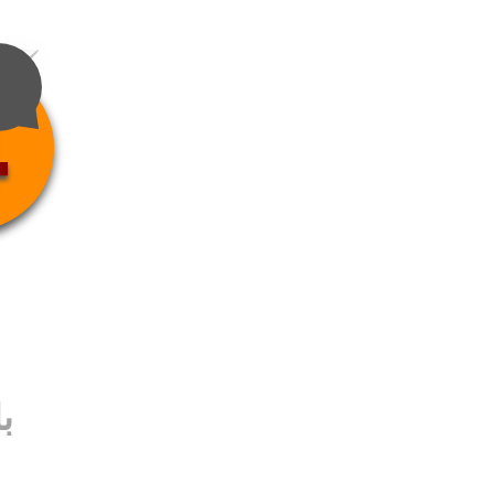
4
ب
ب