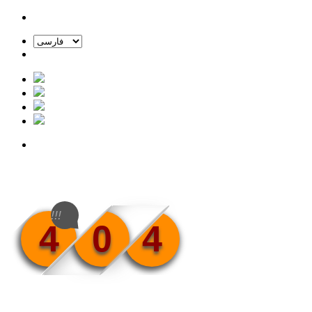
!!!
4
0
4