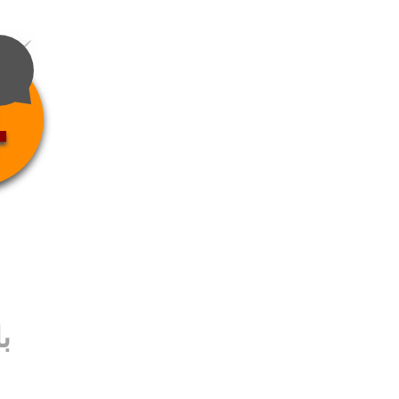
4
ب
ب