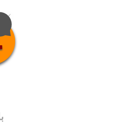
4
ب
ب