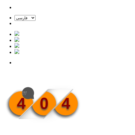
!!!
4
0
4