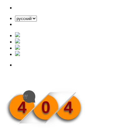
!!!
4
0
4