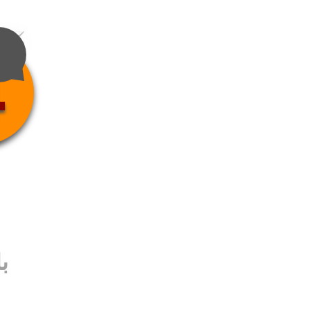
4
ب
ب