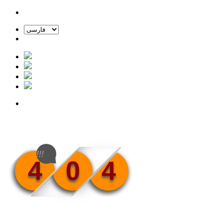
!!!
4
0
4