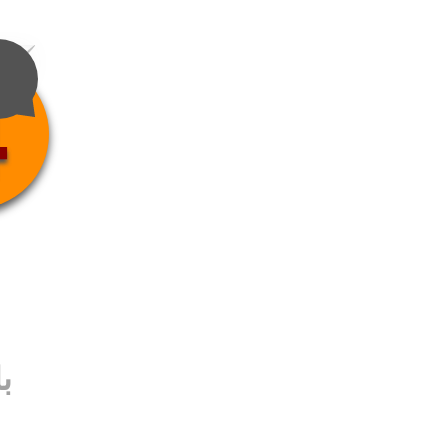
4
ب
ب