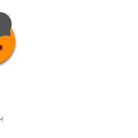
4
ب
ب