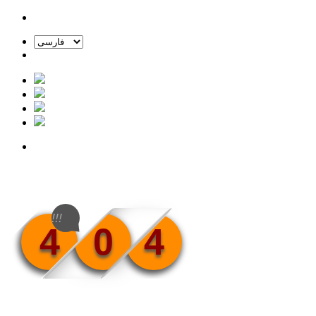
!!!
4
0
4