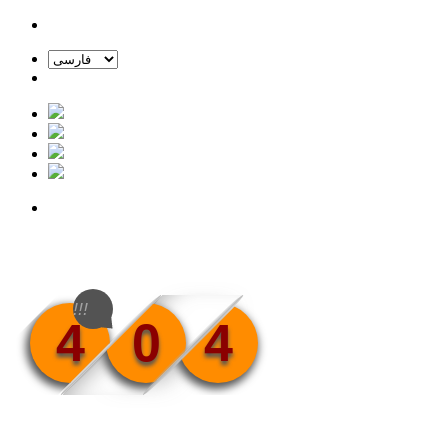
!!!
4
0
4