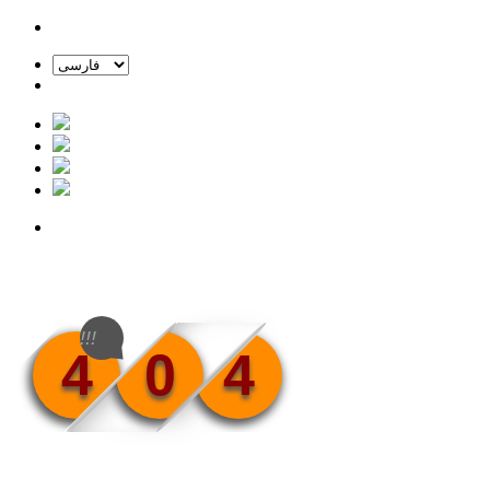
!!!
4
0
4