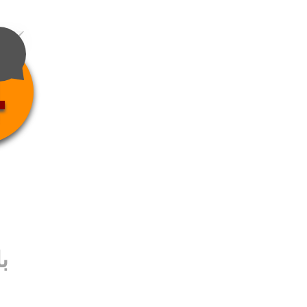
4
ب
ب