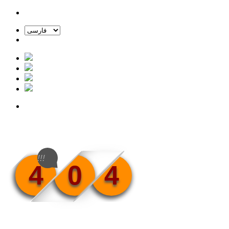
!!!
4
0
4