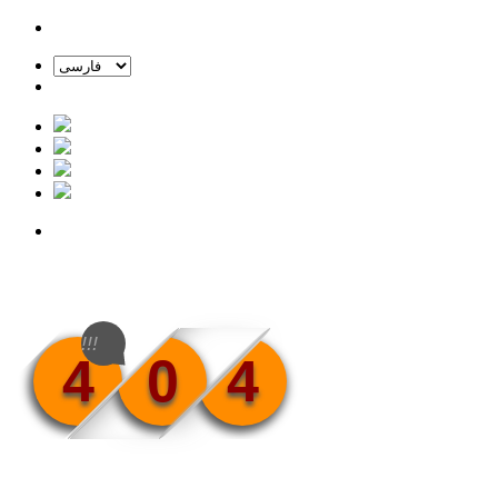
!!!
4
0
4