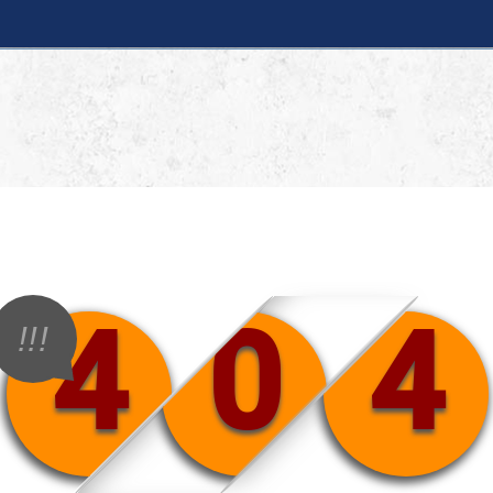
4
0
4
!!!