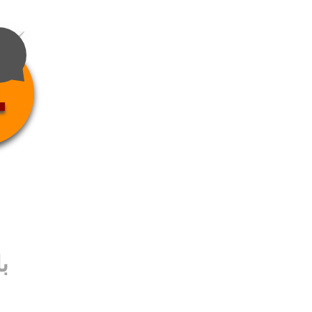
4
ب
ب