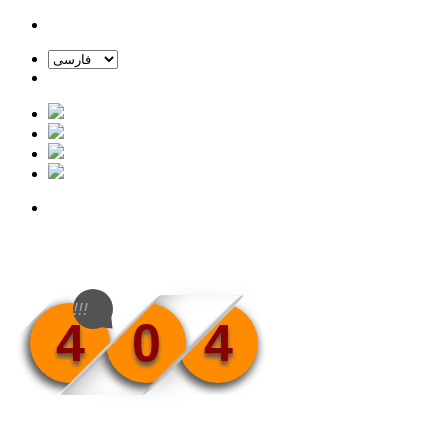
!!!
4
0
4