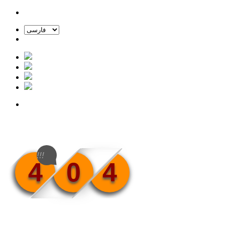
!!!
4
0
4