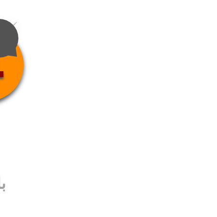
4
ب
ب