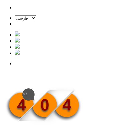
!!!
4
0
4