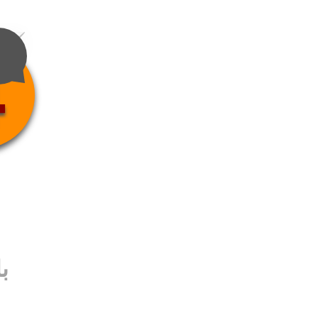
4
ب
ب