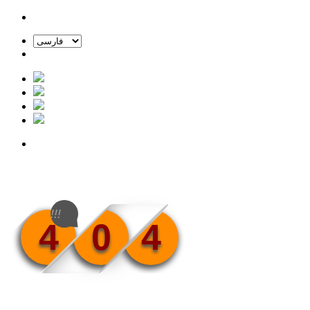
!!!
4
0
4