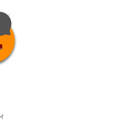
4
ب
ب